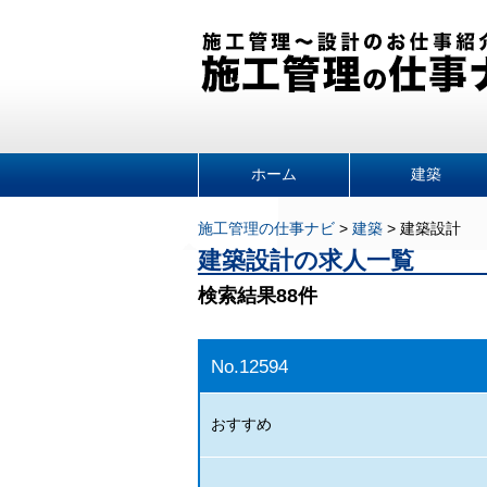
ホーム
建築
施工管理の仕事ナビ
>
建築
>
建築設計
建築設計の求人一覧
検索結果88件
No.12594
おすすめ