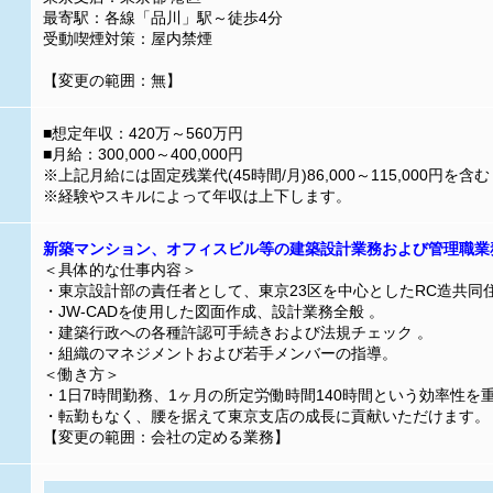
最寄駅：各線「品川」駅～徒歩4分
受動喫煙対策：屋内禁煙
【変更の範囲：無】
■想定年収：420万～560万円
■月給：300,000～400,000円
※上記月給には固定残業代(45時間/月)86,000～115,000円を含む
※経験やスキルによって年収は上下します。
新築マンション、オフィスビル等の建築設計業務および管理職業
＜具体的な仕事内容＞
・東京設計部の責任者として、東京23区を中心としたRC造共同
・JW-CADを使用した図面作成、設計業務全般 。
・建築行政への各種許認可手続きおよび法規チェック 。
・組織のマネジメントおよび若手メンバーの指導。
＜働き方＞
・1日7時間勤務、1ヶ月の所定労働時間140時間という効率性を
・転勤もなく、腰を据えて東京支店の成長に貢献いただけます。
【変更の範囲：会社の定める業務】