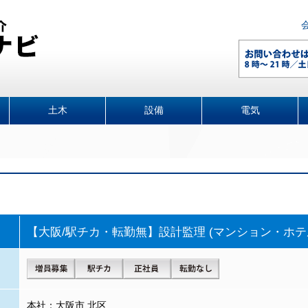
土木
設備
電気
【大阪/駅チカ・転勤無】設計監理 (マンション・ホテ
本社：大阪市 北区