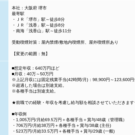
本社：大阪府 堺市
最寄駅
・ＪＲ「堺市」駅～徒歩8分
・ＪＲ「浅香」駅～徒歩8分
・南海「浅香山」駅～徒歩11分
受動喫煙対策：屋内禁煙/敷地内喫煙所、屋外喫煙所あり
【変更の範囲：無】
■想定年収：640万円ほど
■月収：40万～50万円
※上記月収には固定残業手当(42時間/月)：98,900円～123,600
※超過した場合は別途支給。
※各種手当は別途支給。
★前職での経験・年収を考慮し給与額を相談させていただきます
■年収例
・1,005万円/月給69.5万円＋各種手当＋賞与/48歳（管理職）
・706万円/月給38万円＋各種手当＋賞与/38歳 (主任)
・523万円/月給33.5万円＋各種手当＋賞与/29歳 (一般)