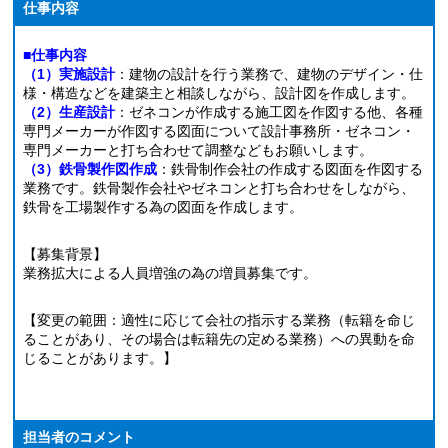
仕事内容
■仕事内容
（1）
実施
設計
：建物の設計を行う業務で、建物のデザイン・仕
様・構造などを建築主と相談しながら、設計図を作成します。
（2）生産設計
：ゼネコンが作成する施工図を作図する他、各種
専門メーカーが作図する図面について設計事務所・ゼネコン・
専門メーカーと打ち合わせて調整などもお願いします。
（3）
鉄
骨製作図作成
：鉄骨制作会社の作成する図面を作図する
業務です。鉄骨製作会社やゼネコンと打ち合わせをしながら、
鉄骨を工場製作する為の図面を作成します。
【募集背景】
業務拡大による人員増強の為の増員募集です。
【変更の範囲：適性に応じて会社の指示する業務（転籍を命じ
ることがあり、その場合は転籍先の定める業務）への異動を命
じることがあります。】
担当者のコメント