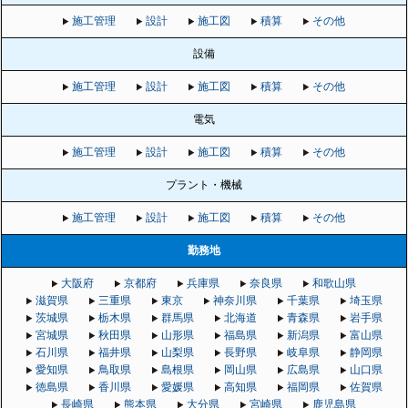
施工管理
設計
施工図
積算
その他
設備
施工管理
設計
施工図
積算
その他
電気
施工管理
設計
施工図
積算
その他
プラント・機械
施工管理
設計
施工図
積算
その他
勤務地
大阪府
京都府
兵庫県
奈良県
和歌山県
滋賀県
三重県
東京
神奈川県
千葉県
埼玉県
茨城県
栃木県
群馬県
北海道
青森県
岩手県
宮城県
秋田県
山形県
福島県
新潟県
富山県
石川県
福井県
山梨県
長野県
岐阜県
静岡県
愛知県
鳥取県
島根県
岡山県
広島県
山口県
徳島県
香川県
愛媛県
高知県
福岡県
佐賀県
長崎県
熊本県
大分県
宮崎県
鹿児島県