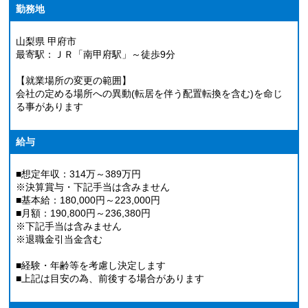
勤務地
山梨県 甲府市
最寄駅：ＪＲ「南甲府駅」～徒歩9分
【就業場所の変更の範囲】
会社の定める場所への異動(転居を伴う配置転換を含む)を命じ
る事があります
給与
■想定年収：314万～389万円
※決算賞与・下記手当は含みません
■基本給：180,000円～223,000円
■月額：190,800円～236,380円
※下記手当は含みません
※退職金引当金含む
■経験・年齢等を考慮し決定します
■上記は目安の為、前後する場合があります