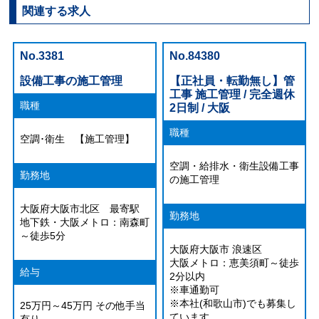
関連する求人
No.3381
No.84380
設備工事の施工管理
【正社員・転勤無し】管
工事 施工管理 / 完全週休
職種
2日制 / 大阪
職種
空調･衛生 【施工管理】
空調・給排水・衛生設備工事
勤務地
の施工管理
大阪府大阪市北区 最寄駅
勤務地
地下鉄・大阪メトロ：南森町
～徒歩5分
大阪府大阪市 浪速区
大阪メトロ：恵美須町～徒歩
給与
2分以内
※車通勤可
※本社(和歌山市)でも募集し
25万円～45万円 その他手当
ています。
有り