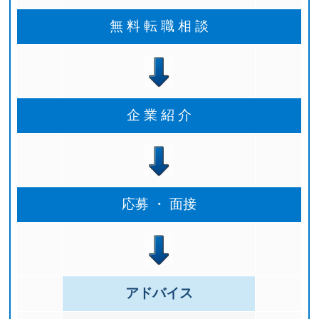
無 料 転 職 相 談
企 業 紹 介
応募 ・ 面接
アドバイス