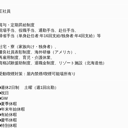
正社員
賞与・定期昇給制度
現場手当、役職手当、通勤手当、赴任手当、
帰省手当（単身赴任者:年16回支給/独身者:年4回支給）等
社宅・寮（家族向け・独身者）、
優良社員表彰制度、海外研修（アメリカ）、
再雇用制度、育児・介護休業、
資格試験援助制度、退職金制度、リゾート施設（北海道他）
受動喫煙対策：屋内禁煙/喫煙可能場所有り
■週休2日制 土曜（週1回出勤）
■祝日
■GW
■夏季休暇
■年末年始休暇
■有給休暇
■慶弔休暇
■特別休暇