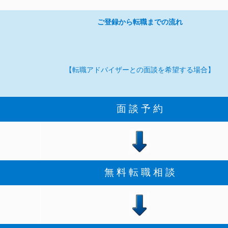
ご登録から転職までの流れ
【転職アドバイザーとの面談を希望する場合】
面 談 予 約
無 料 転 職 相 談