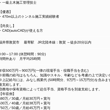
・一級土木施工管理技士
【優遇】
・470m以上のトンネル施工実績経験者
【尚良し】
・CAD(autoCAD)が使える方
福井県敦賀市 最寄駅 JR北陸本線：敦賀 ～徒歩20分以内
8:00～17:00 (休憩時間：90分)
時間外あり 月平均25時間
年収500万円～900万円(一律の現場手当・役職手当を含む)
※前職の給与はもちろん、知識やスキル、年齢などを考慮の上で決定い
※上記給与には、みなし残業代 (50時間分、9万円～15万円分)を含み
途支給します。
勤務地や保有資格によって赴任手当、資格手当を別途支給します。
【年収例】
480万／30歳／月給30万円＋賞与
630万／40歳／月給38万円＋賞与
750万／50歳／月給45万円＋賞与